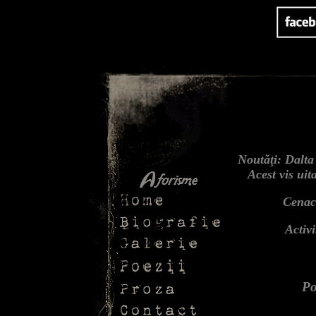
Nout
ăţi
: Dalta
Acest vis uit
Cenacl
Activi
Po